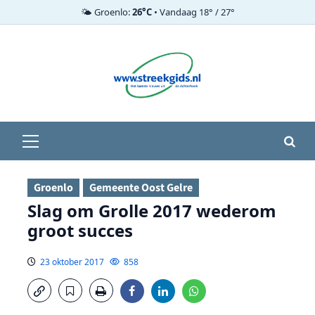
🌤️ Groenlo:
26°C
• Vandaag 18° / 27°
Ga
naar
de
inhoud
Primair
menu
Groenlo
Gemeente Oost Gelre
Slag om Grolle 2017 wederom
groot succes
23 oktober 2017
858