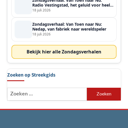
Zondagsverhaal: Van Toen naar Nu:
Radio Vestingstad, het geluid voor heel
de streek
18 juli 2026
Zondagsverhaal: Van Toen naar Nu:
Nedap, van fabriek naar wereldspeler
18 juli 2026
Bekijk hier alle Zondagsverhalen
Zoeken op Streekgids
Zoeken
naar: