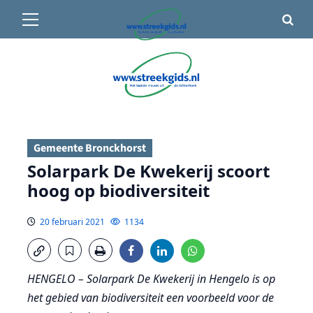
Primair
🌤️ Groenlo:
23°C
• Vandaag 15° / 24°
menu
Ga
naar
de
inhoud
Gemeente Bronckhorst
Solarpark De Kwekerij scoort
hoog op biodiversiteit
20 februari 2021
1134
HENGELO – Solarpark De Kwekerij in Hengelo is op
het gebied van biodiversiteit een voorbeeld voor de