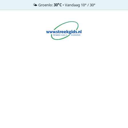
🌤️ Groenlo:
30°C
• Vandaag 10° / 30°
Ga
naar
de
inhoud