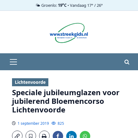
🌤️ Groenlo:
19°C
• Vandaag 17° / 26°
Ga
naar
de
inhoud
Primair
menu
Lichtenvoorde
Speciale jubileumglazen voor
jubilerend Bloemencorso
Lichtenvoorde
1 september 2019
825