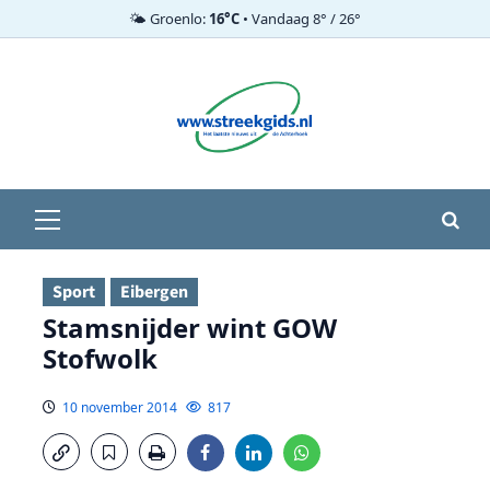
🌤️ Groenlo:
16°C
• Vandaag 8° / 26°
Ga
naar
de
inhoud
Primair
menu
Sport
Eibergen
Stamsnijder wint GOW
Stofwolk
10 november 2014
817