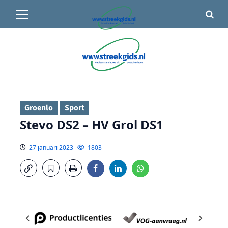
Primair
🌤️ Groenlo:
23°C
• Vandaag 15° / 24°
menu
Ga
naar
de
inhoud
Groenlo
Sport
Stevo DS2 – HV Grol DS1
27 januari 2023
1803