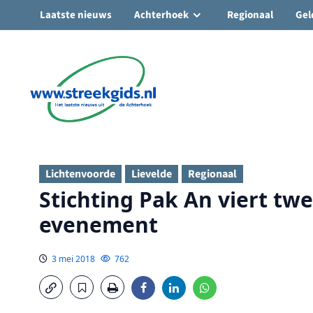
Laatste nieuws
Achterhoek
Regionaal
Gel
Ga
naar
de
inhoud
Lichtenvoorde
Lievelde
Regionaal
Stichting Pak An viert tw
evenement
3 mei 2018
762