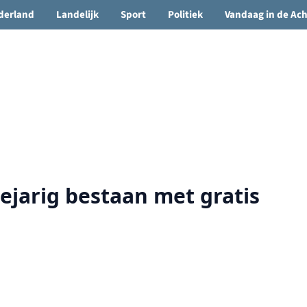
🌤️ Groenlo:
14°C
• Vandaag 12° / 21°
derland
Landelijk
Sport
Politiek
Vandaag in de Ac
eejarig bestaan met gratis