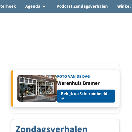
hterhoek
Agenda
Podcast Zondagsverhalen
Winkel
FOTO VAN DE DAG
Warenhuis Bramer
Bekijk op Scherpinbeeld
→
Zondagsverhalen