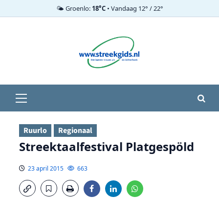
🌤️ Groenlo:
18°C
• Vandaag 12° / 22°
Ga
naar
de
inhoud
Primair
menu
Ruurlo
Regionaal
Streektaalfestival Platgespöld
23 april 2015
663