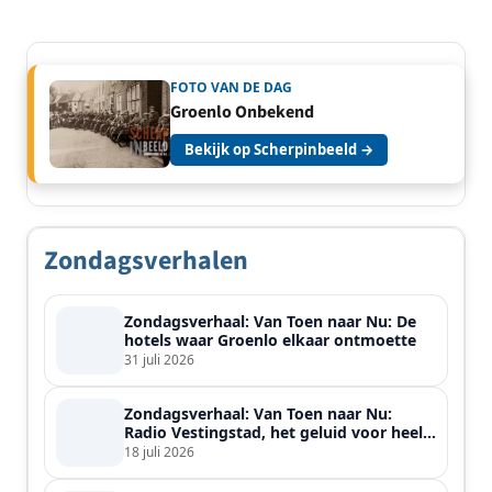
FOTO VAN DE DAG
Groenlo Onbekend
Bekijk op Scherpinbeeld →
Zondagsverhalen
Zondagsverhaal: Van Toen naar Nu: De
hotels waar Groenlo elkaar ontmoette
31 juli 2026
Zondagsverhaal: Van Toen naar Nu:
Radio Vestingstad, het geluid voor heel
de streek
18 juli 2026