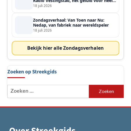
Radio Vestingstad, het geluid voor heel
de streek
18 juli 2026
Zondagsverhaal: Van Toen naar Nu:
Nedap, van fabriek naar wereldspeler
18 juli 2026
Bekijk hier alle Zondagsverhalen
Zoeken op Streekgids
Zoeken
naar: