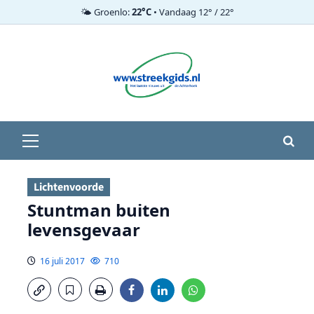
🌤️ Groenlo:
22°C
• Vandaag 12° / 22°
Ga
naar
de
inhoud
Primair
menu
Lichtenvoorde
Stuntman buiten
levensgevaar
16 juli 2017
710