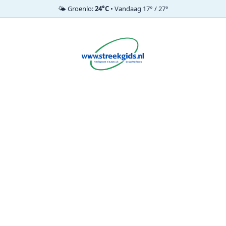
🌤️ Groenlo:
24°C
• Vandaag 17° / 27°
Ga
naar
de
inhoud