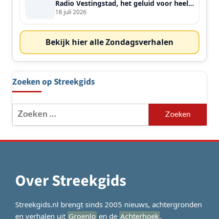
Radio Vestingstad, het geluid voor heel
de streek
18 juli 2026
Bekijk hier alle Zondagsverhalen
Zoeken op Streekgids
Zoeken
naar:
Over Streekgids
Streekgids.nl brengt sinds 2005 nieuws, achtergronden
en verhalen uit
Groenlo
en de
Achterhoek
.