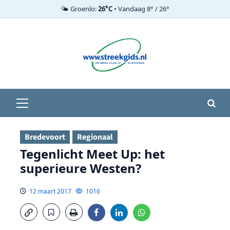
🌤️ Groenlo:
26°C
• Vandaag 8° / 26°
Ga
naar
de
inhoud
Primair
menu
Bredevoort
Regionaal
Tegenlicht Meet Up: het
superieure Westen?
12 maart 2017
1016