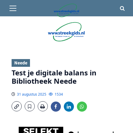
Primair
🌤️ Groenlo:
21°C
• Vandaag 15° / 24°
menu
Ga
naar
de
inhoud
Neede
Test je digitale balans in
Bibliotheek Neede
31 augustus 2025
1534