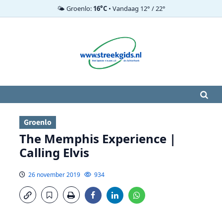
🌤️ Groenlo:
16°C
• Vandaag 12° / 22°
Ga
naar
de
inhoud
Groenlo
The Memphis Experience |
Calling Elvis
26 november 2019
934