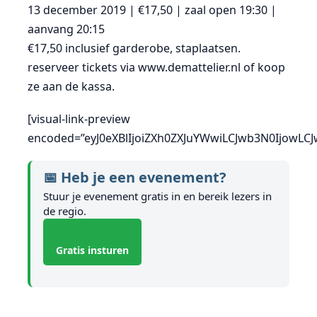
13 december 2019 | €17,50 | zaal open 19:30 |
aanvang 20:15
€17,50 inclusief garderobe, staplaatsen.
reserveer tickets via www.demattelier.nl of koop
ze aan de kassa.
[visual-link-preview
encoded=”eyJ0eXBlIjoiZXh0ZXJuYWwiLCJwb3N0Ijow
📅 Heb je een evenement?
Stuur je evenement gratis in en bereik lezers in
de regio.
Gratis insturen