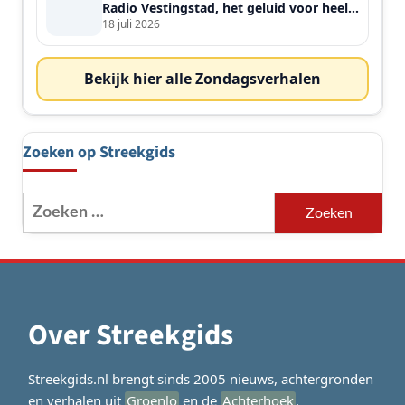
Radio Vestingstad, het geluid voor heel
de streek
18 juli 2026
Bekijk hier alle Zondagsverhalen
Zoeken op Streekgids
Zoeken
naar:
Over Streekgids
Streekgids.nl brengt sinds 2005 nieuws, achtergronden
en verhalen uit
Groenlo
en de
Achterhoek
.