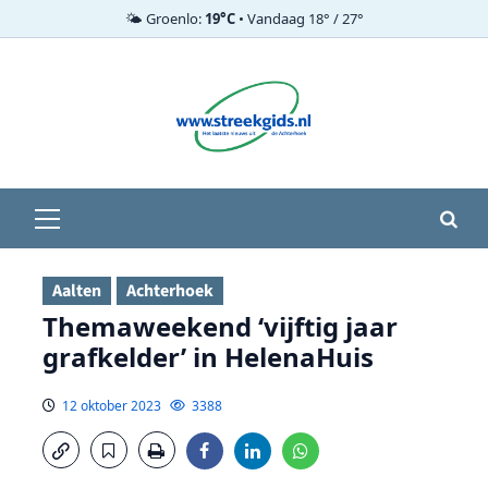
🌤️ Groenlo:
19°C
• Vandaag 18° / 27°
Ga
naar
de
inhoud
Primair
menu
Aalten
Achterhoek
Themaweekend ‘vijftig jaar
grafkelder’ in HelenaHuis
12 oktober 2023
3388