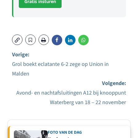
Gratis insturen
Vorige:
Grol boekt eclatante 6-2 zege op Union in
Bericht
Malden
navigatie
Volgende:
Avond- en nachtafsluitingen A12 bij knooppunt
Waterberg van 18 – 22 november
FOTO VAN DE DAG