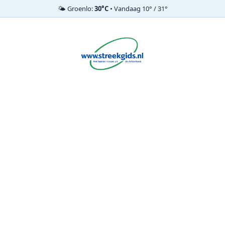
🌤️ Groenlo:
30°C
• Vandaag 10° / 31°
Ga
naar
de
inhoud