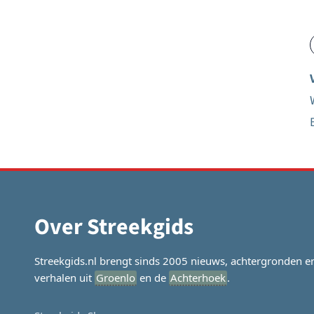
Over Streekgids
Streekgids.nl brengt sinds 2005 nieuws, achtergronden e
verhalen uit
Groenlo
en de
Achterhoek
.