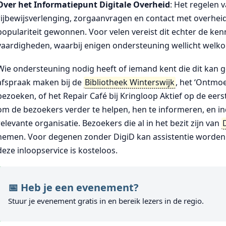
Over het Informatiepunt Digitale Overheid
: Het regelen v
rijbewijsverlenging, zorgaanvragen en contact met overheids
populariteit gewonnen. Voor velen vereist dit echter de ken
vaardigheden, waarbij enigen ondersteuning wellicht welko
Wie ondersteuning nodig heeft of iemand kent die dit kan g
afspraak maken bij de
Bibliotheek Winterswijk
, het ‘Ontm
bezoeken, of het Repair Café bij Kringloop Aktief op de ee
om de bezoekers verder te helpen, hen te informeren, en i
relevante organisatie. Bezoekers die al in het bezit zijn van
nemen. Voor degenen zonder DigiD kan assistentie worden 
deze inloopservice is kosteloos.
📅 Heb je een evenement?
Stuur je evenement gratis in en bereik lezers in de regio.