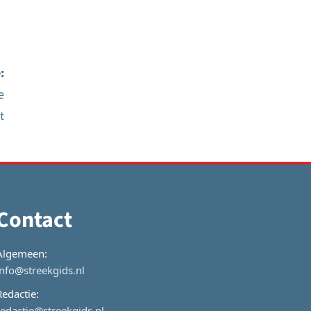
:
e
t
Contact
Algemeen:
info@streekgids.nl
Redactie:
redactie@streekgids.nl