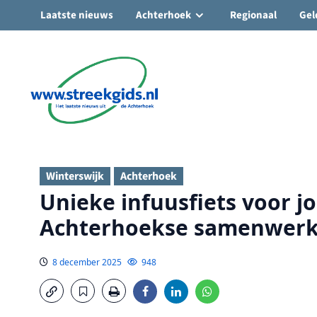
Laatste nieuws
Achterhoek
Regionaal
Gel
Ga
naar
de
inhoud
Winterswijk
Achterhoek
Unieke infuusfiets voor j
Achterhoekse samenwerk
8 december 2025
948