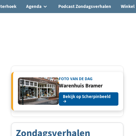
hterhoek
Agenda
Podcast Zondagsverhalen
Winkel
FOTO VAN DE DAG
Warenhuis Bramer
Bekijk op Scherpinbeeld
→
Zondagsverhalen