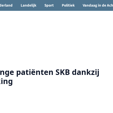
🌤️ Groenlo:
24°C
• Vandaag 15° / 24°
derland
Landelijk
Sport
Politiek
Vandaag in de Ac
onge patiënten SKB dankzij
ing