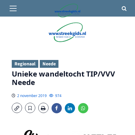
Primair
🌤️ Groenlo:
14°C
• Vandaag 12° / 20°
menu
Ga
naar
de
inhoud
Regionaal
Neede
Unieke wandeltocht TIP/VVV
Neede
2 november 2019
974