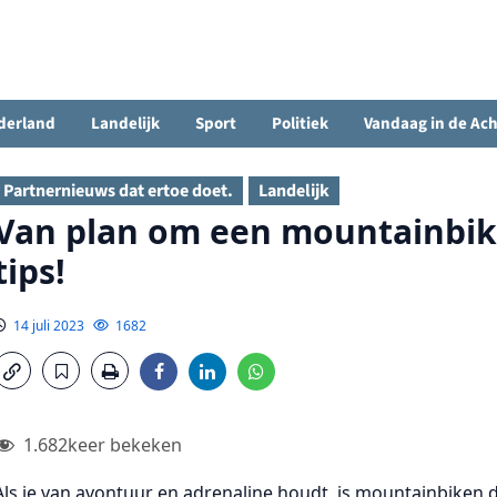
derland
Landelijk
Sport
Politiek
Vandaag in de Ac
Partnernieuws dat ertoe doet.
Landelijk
Van plan om een mountainbike
tips!
14 juli 2023
1682
1.682
keer bekeken
Als je van avontuur en adrenaline houdt, is mountainbiken 