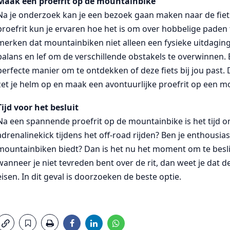
Maak een proefrit op de mountainbike
Na je onderzoek kan je een bezoek gaan maken naar de fiets
proefrit kun je ervaren hoe het is om over hobbelige paden t
merken dat mountainbiken niet alleen een fysieke uitdaging
balans en lef om de verschillende obstakels te overwinnen.
perfecte manier om te ontdekken of deze fiets bij jou past.
zet je helm op en maak een avontuurlijke proefrit op een m
Tijd voor het besluit
Na een spannende proefrit op de mountainbike is het tijd o
adrenalinekick tijdens het off-road rijden? Ben je enthous
mountainbiken biedt? Dan is het nu het moment om te besli
wanneer je niet tevreden bent over de rit, dan weet je dat d
eisen. In dit geval is doorzoeken de beste optie.