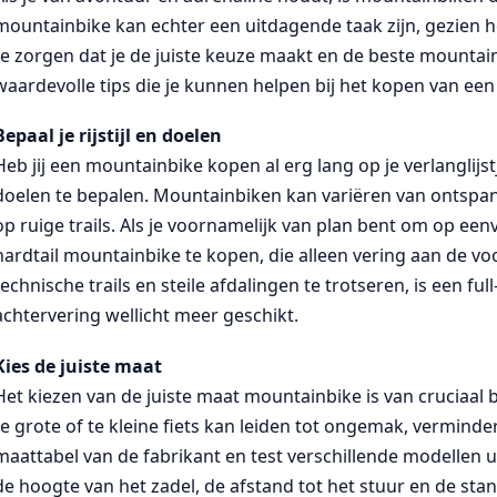
mountainbike kan echter een uitdagende taak zijn, gezien 
te zorgen dat je de juiste keuze maakt en de beste mountainb
waardevolle tips die je kunnen helpen bij het kopen van ee
Bepaal je rijstijl en doelen
Heb jij een mountainbike kopen al erg lang op je verlanglijstj
doelen te bepalen. Mountainbiken kan variëren van ontspann
op ruige trails. Als je voornamelijk van plan bent om op e
hardtail mountainbike te kopen, die alleen vering aan de vo
technische trails en steile afdalingen te trotseren, is een 
achtervering wellicht meer geschikt.
Kies de juiste maat
Het kiezen van de juiste maat mountainbike is van cruciaal b
te grote of te kleine fiets kan leiden tot ongemak, verminde
maattabel van de fabrikant en test verschillende modellen ui
de hoogte van het zadel, de afstand tot het stuur en de st