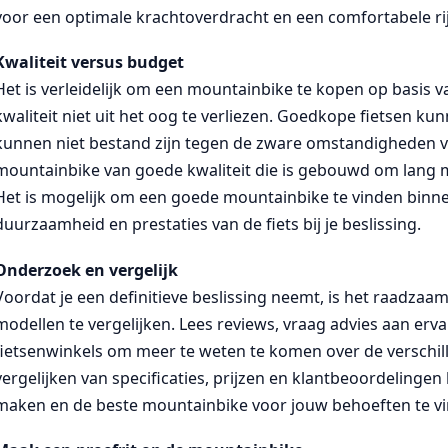
voor een optimale krachtoverdracht en een comfortabele rij
Kwaliteit versus budget
Het is verleidelijk om een mountainbike te kopen op basis va
kwaliteit niet uit het oog te verliezen. Goedkope fietsen ku
kunnen niet bestand zijn tegen de zware omstandigheden v
mountainbike van goede kwaliteit die is gebouwd om lang m
Het is mogelijk om een goede mountainbike te vinden binn
duurzaamheid en prestaties van de fiets bij je beslissing.
Onderzoek en vergelijk
Voordat je een definitieve beslissing neemt, is het raadza
modellen te vergelijken. Lees reviews, vraag advies aan er
fietsenwinkels om meer te weten te komen over de verschil
vergelijken van specificaties, prijzen en klantbeoordeling
maken en de beste mountainbike voor jouw behoeften te v