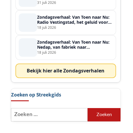
ontmoette
31 juli 2026
Zondagsverhaal: Van Toen naar Nu:
Radio Vestingstad, het geluid voor
heel de streek
18 juli 2026
Zondagsverhaal: Van Toen naar Nu:
Nedap, van fabriek naar
wereldspeler
18 juli 2026
Bekijk hier alle Zondagsverhalen
Zoeken op Streekgids
Zoeken
naar:
t