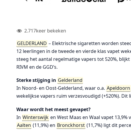
2.717
keer bekeken
GELDERLAND
– Elektrische sigaretten worden stee
12 leerlingen in de tweede en vierde klas vapet wekeli
steeg het aantal regelmatige vapers tot 520%, blij
RIVM en de GGD’s.
Sterke stijging in
Gelderland
In Noord- en Oost-Gelderland, waar o.a.
Apeldoorn
wekelijkse vapers ruim verzesvoudigd (+520%). Dit l
Waar wordt het meest gevapet?
In
Winterswijk
en West Maas en Waal vapet 13,9% v
Aalten
(11,9%) en
Bronckhorst
(11,7%) ligt dit pe