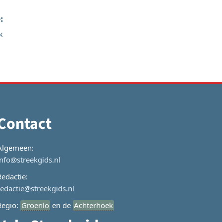
:
k
Contact
Algemeen:
info@streekgids.nl
Redactie:
redactie@streekgids.nl
Regio:
Groenlo
en de
Achterhoek