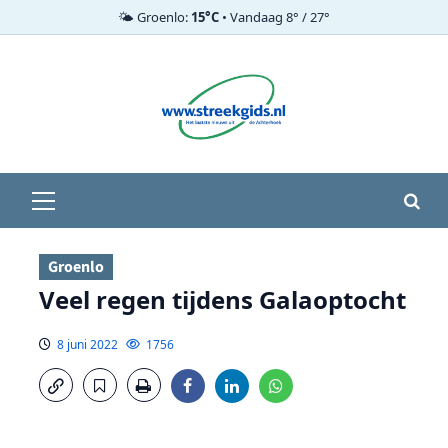
🌤️ Groenlo:
15°C
• Vandaag 8° / 27°
Ga
naar
de
inhoud
Primair
menu
Groenlo
Veel regen tijdens Galaoptocht
8 juni 2022
1756