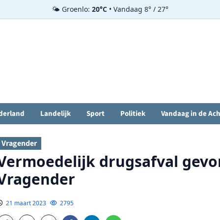
🌤️ Groenlo:
20°C
• Vandaag 8° / 27°
derland
Landelijk
Sport
Politiek
Vandaag in de Ac
Vragender
Vermoedelijk drugsafval gevo
Vragender
21 maart 2023
2795