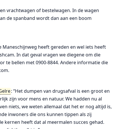
n een vrachtwagen of bestelwagen. In de wagen
 van de spanband wordt dan aan een boom
de Maneschijnweg heeft gereden en wel iets heeft
shcam. In dat geval vragen we diegene om die
oor te bellen met 0900-8844. Andere informatie die
kom.
Gelre
: “Het dumpen van drugsafval is een groot en
rlijk zijn voor mens en natuur. We hadden nu al
 niets, we weten allemaal dat het er nog altijd is,
nde inwoners die ons kunnen tippen als zij
In de kernen heeft dat al meermalen succes gehad.