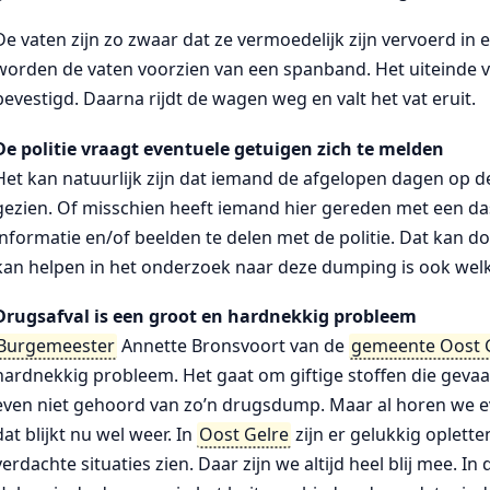
De vaten zijn zo zwaar dat ze vermoedelijk zijn vervoerd i
worden de vaten voorzien van een spanband. Het uiteinde
bevestigd. Daarna rijdt de wagen weg en valt het vat eruit.
De politie vraagt eventuele getuigen zich te melden
Het kan natuurlijk zijn dat iemand de afgelopen dagen op 
gezien. Of misschien heeft iemand hier gereden met een da
informatie en/of beelden te delen met de politie. Dat kan d
kan helpen in het onderzoek naar deze dumping is ook wel
Drugsafval is een groot en hardnekkig probleem
Burgemeester
Annette Bronsvoort van de
gemeente Oost 
hardnekkig probleem. Het gaat om giftige stoffen die gevaa
even niet gehoord van zo’n drugsdump. Maar al horen we even
dat blijkt nu wel weer. In
Oost Gelre
zijn er gelukkig oplette
verdachte situaties zien. Daar zijn we altijd heel blij mee. 