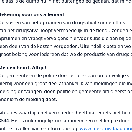
Helaas is de dump nu in het buitengebied gedaan, dat minder
Rekening voor ons allemaal
De kosten van het opruimen van drugsafval kunnen flink in
van het drugsafval loopt vermoedelijk in de tienduizenden e
opruimen en vraagt vervolgens hiervoor subsidie aan bij d
(een deel) van de kosten vergoeden. Uiteindelijk betalen we
groot belang voor iedereen dat we de productie van drugs 
Melden loont. Altijd!
De gemeente en de politie doen er alles aan om onveilige s
hierbij voor een groot deel afhankelijk van meldingen die in
melding ontvangen, doen politie en gemeente altijd eerst ond
anoniem de melding doet.
Situaties waarbij u het vermoeden heeft dat er iets niet hele
8844. Het is ook mogelijk om anoniem een melding te doen. 
online invullen van een formulier op
www.meldmisdaadanon