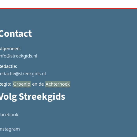
Contact
Algemeen:
info@streekgids.nl
Redactie:
redactie@streekgids.nl
Regio:
Groenlo
en de
Achterhoek
Volg Streekgids
Facebook
Instagram