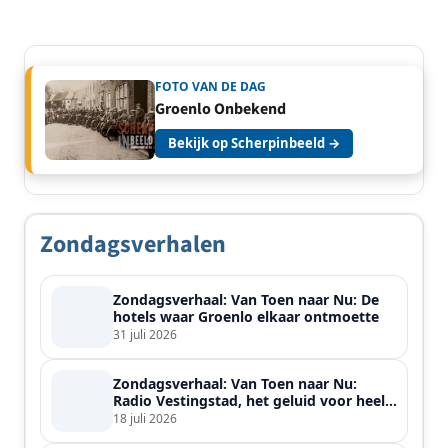
FOTO VAN DE DAG
Groenlo Onbekend
Bekijk op Scherpinbeeld →
Zondagsverhalen
Zondagsverhaal: Van Toen naar Nu: De
hotels waar Groenlo elkaar ontmoette
31 juli 2026
Zondagsverhaal: Van Toen naar Nu:
Radio Vestingstad, het geluid voor heel
de streek
18 juli 2026