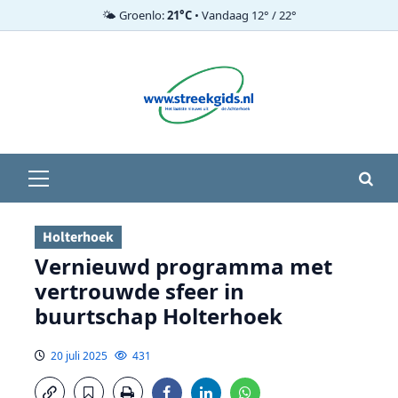
🌤️ Groenlo:
21°C
• Vandaag 12° / 22°
Ga
naar
de
inhoud
Primair
menu
Holterhoek
Vernieuwd programma met
vertrouwde sfeer in
buurtschap Holterhoek
20 juli 2025
431