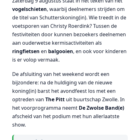
Zaterdag 9 augustus staat in het teken van het
vogel­schieten
, waarbij deelnemers strijden om
de titel van Schutterskoning(in). Wie treedt in de
voetsporen van Christy Roerdink? Tussen de
festiviteiten door kunnen bezoekers deelnemen
aan ouderwetse kermisactiviteiten als
ringfietsen
en
balgooien
, en ook voor kinderen
is er volop vermaak.
De afsluiting van het weekend wordt een
bijzondere: na de huldiging van de nieuwe
koning(in) barst het avondfeest los met een
optreden van
The Pitt
uit buurtschap Zwolle. In
het voorprogramma neemt
De Zwolse Band(e)
afscheid van het podium met hun allerlaatste
show.