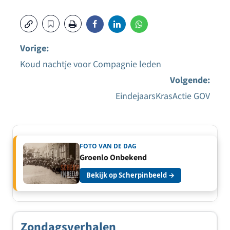
Vorige:
Koud nachtje voor Compagnie leden
Bericht
Volgende:
navigatie
EindejaarsKrasActie GOV
FOTO VAN DE DAG
Groenlo Onbekend
Bekijk op Scherpinbeeld →
Zondagsverhalen