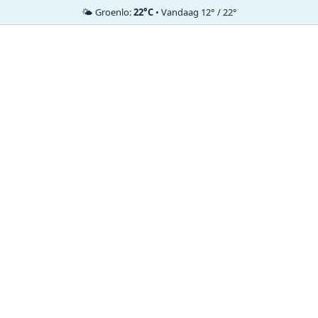
🌤️ Groenlo:
22°C
• Vandaag 12° / 22°
Ga
naar
de
inhoud