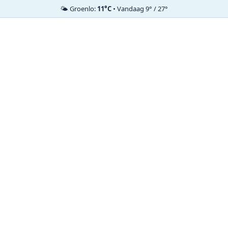
🌤️ Groenlo:
11°C
• Vandaag 9° / 27°
Ga
naar
de
inhoud