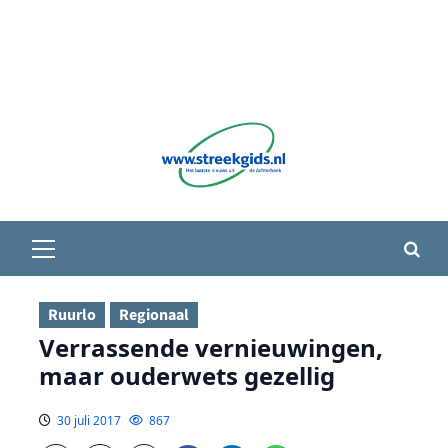
Primair
menu
Ruurlo
Regionaal
Verrassende vernieuwingen,
maar ouderwets gezellig
30 juli 2017
867