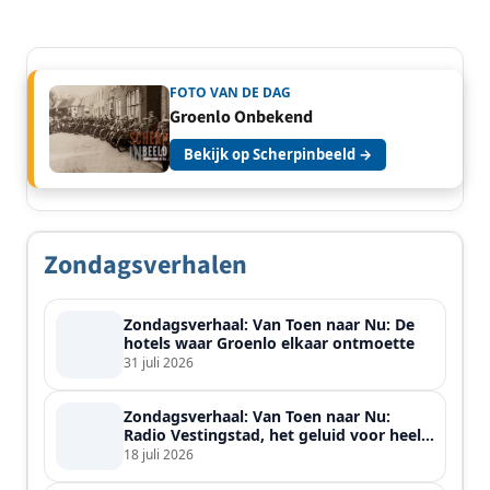
FOTO VAN DE DAG
Groenlo Onbekend
Bekijk op Scherpinbeeld →
Zondagsverhalen
Zondagsverhaal: Van Toen naar Nu: De
hotels waar Groenlo elkaar ontmoette
31 juli 2026
Zondagsverhaal: Van Toen naar Nu:
Radio Vestingstad, het geluid voor heel
de streek
18 juli 2026