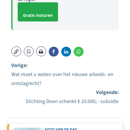
Gratis insturen
Vorige:
Wat moet u weten over het nieuwe arbeids- en
Bericht
ontslagrecht?
navigatie
Volgende:
Stichting Doen schenkt € 20.000,– subsidie
FOTO VAN DE DAG