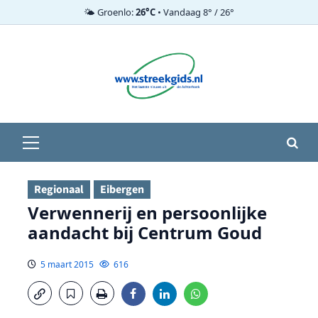
🌤️ Groenlo:
26°C
• Vandaag 8° / 26°
Ga
naar
de
inhoud
Primair
menu
Regionaal
Eibergen
Verwennerij en persoonlijke
aandacht bij Centrum Goud
5 maart 2015
616