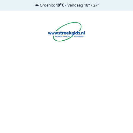
🌤️ Groenlo:
19°C
• Vandaag 18° / 27°
Ga
naar
de
inhoud