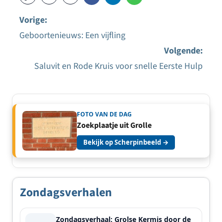
Vorige:
Geboortenieuws: Een vijfling
Bericht
Volgende:
navigatie
Saluvit en Rode Kruis voor snelle Eerste Hulp
FOTO VAN DE DAG
Zoekplaatje uit Grolle
Bekijk op Scherpinbeeld →
Zondagsverhalen
Zondagsverhaal: Grolse Kermis door de