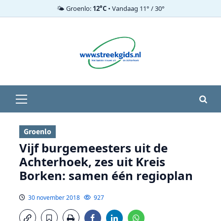
🌤️ Groenlo:
12°C
• Vandaag 11° / 30°
Ga
naar
de
inhoud
Primair
menu
Groenlo
Vijf burgemeesters uit de
Achterhoek, zes uit Kreis
Borken: samen één regioplan
30 november 2018
927