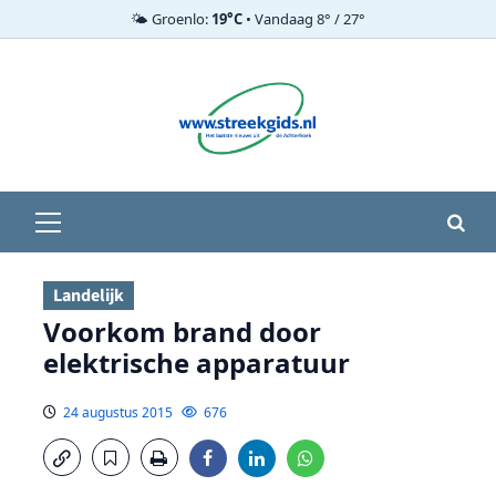
🌤️ Groenlo:
19°C
• Vandaag 8° / 27°
Ga
naar
de
inhoud
Primair
menu
Landelijk
Voorkom brand door
elektrische apparatuur
24 augustus 2015
676