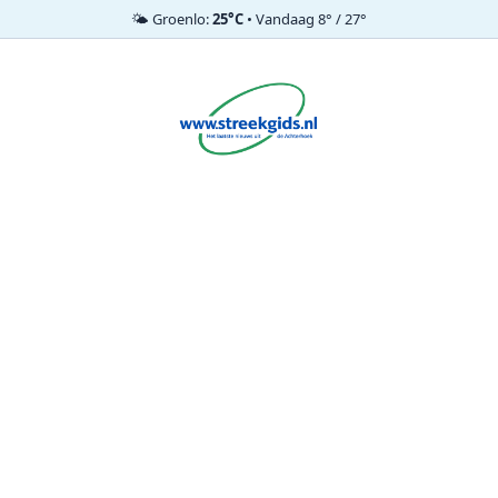
🌤️ Groenlo:
25°C
• Vandaag 8° / 27°
Ga
naar
de
inhoud