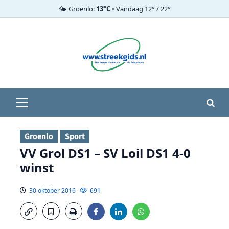
🌤️ Groenlo:
13°C
• Vandaag 12° / 22°
Ga
naar
de
inhoud
Primair
menu
Groenlo
Sport
VV Grol DS1 – SV Loil DS1 4-0
winst
30 oktober 2016
691