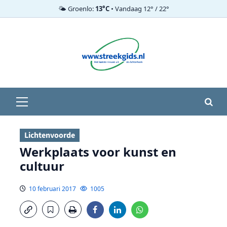
🌤️ Groenlo:
13°C
• Vandaag 12° / 22°
Ga
naar
de
inhoud
Primair
menu
Lichtenvoorde
Werkplaats voor kunst en
cultuur
10 februari 2017
1005