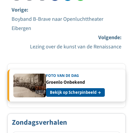
Vorige:
Boyband B-Brave naar Openluchttheater
Bericht
Eibergen
navigatie
Volgende:
Lezing over de kunst van de Renaissance
FOTO VAN DE DAG
Groenlo Onbekend
Bekijk op Scherpinbeeld →
Zondagsverhalen