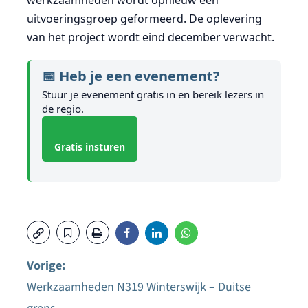
werkzaamheden wordt opnieuw een
uitvoeringsgroep geformeerd. De oplevering
van het project wordt eind december verwacht.
📅 Heb je een evenement?
Stuur je evenement gratis in en bereik lezers in
de regio.
Gratis insturen
Vorige:
Werkzaamheden N319 Winterswijk – Duitse
Bericht