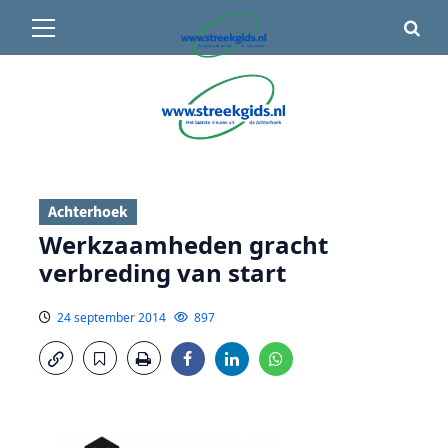
Primair
🌤️ Groenlo:
21°C
• Vandaag 15° / 24°
menu
Ga
naar
de
inhoud
Achterhoek
Werkzaamheden gracht
verbreding van start
24 september 2014
897