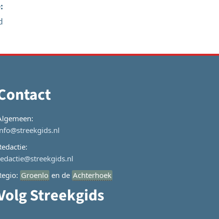
:
d
Contact
Algemeen:
info@streekgids.nl
Redactie:
redactie@streekgids.nl
Regio:
Groenlo
en de
Achterhoek
Volg Streekgids