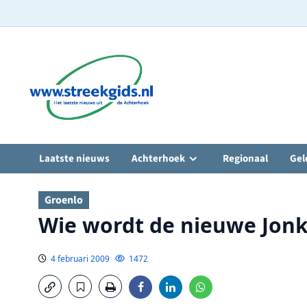
Ga
naar
de
inhoud
Laatste nieuws
Achterhoek
Regionaal
Gel
Groenlo
Wie wordt de nieuwe Jon
4 februari 2009
1472