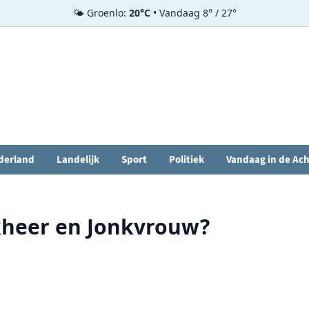
🌤️ Groenlo:
20°C
• Vandaag 8° / 27°
derland
Landelijk
Sport
Politiek
Vandaag in de Ac
kheer en Jonkvrouw?