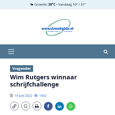
🌤️ Groenlo:
30°C
• Vandaag 10° / 31°
Ga
naar
de
inhoud
Primair
menu
Vragender
Wim Rutgers winnaar
schrijfchallenge
19 juni 2022
1452