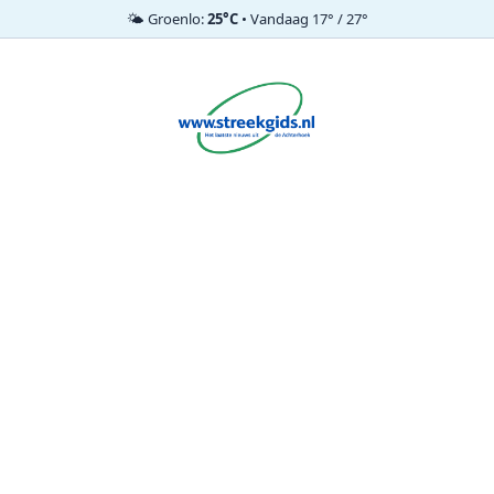
🌤️ Groenlo:
25°C
• Vandaag 17° / 27°
Ga
naar
de
inhoud