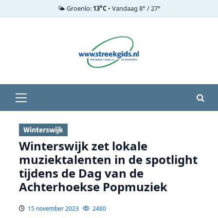
🌤️ Groenlo:
13°C
• Vandaag 8° / 27°
Ga
naar
de
inhoud
Primair
menu
Winterswijk
Winterswijk zet lokale
muziektalenten in de spotlight
tijdens de Dag van de
Achterhoekse Popmuziek
15 november 2023
2480