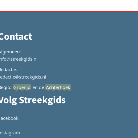
Contact
Algemeen:
info@streekgids.nl
Redactie:
redactie@streekgids.nl
Regio:
Groenlo
en de
Achterhoek
Volg Streekgids
Facebook
Instagram