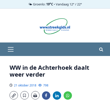
🌤️ Groenlo:
19°C
• Vandaag 12° / 22°
Ga
naar
de
inhoud
Primair
menu
WW in de Achterhoek daalt
weer verder
21 oktober 2018
798