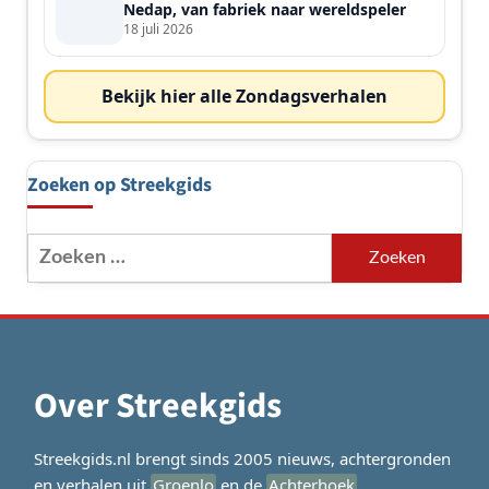
Nedap, van fabriek naar wereldspeler
18 juli 2026
Bekijk hier alle Zondagsverhalen
Zoeken op Streekgids
Zoeken
naar:
Over Streekgids
Streekgids.nl brengt sinds 2005 nieuws, achtergronden
en verhalen uit
Groenlo
en de
Achterhoek
.