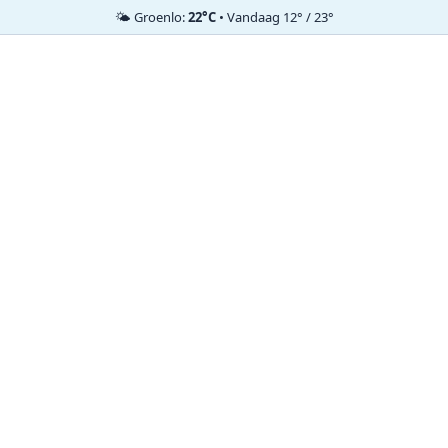
🌤️ Groenlo:
22°C
• Vandaag 12° / 23°
Ga
naar
de
inhoud