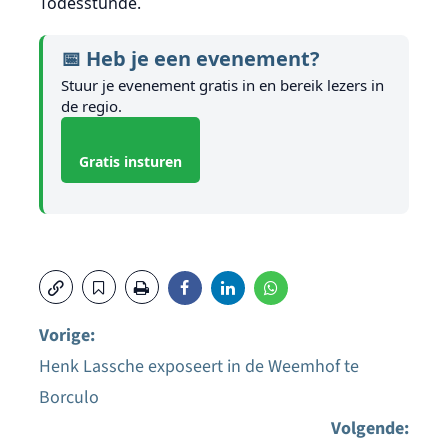
Todesstunde.
📅 Heb je een evenement?
Stuur je evenement gratis in en bereik lezers in
de regio.
Gratis insturen
Vorige:
Henk Lassche exposeert in de Weemhof te
Bericht
Borculo
navigatie
Volgende: