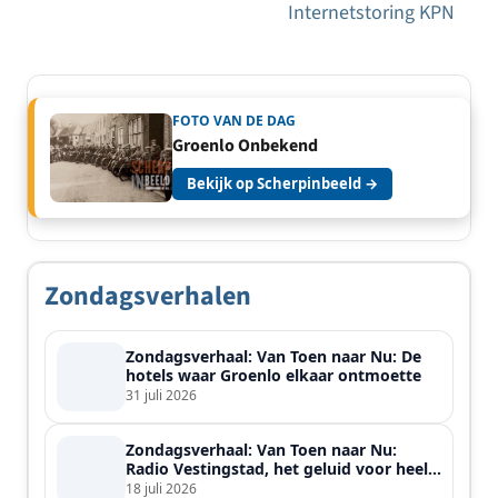
Internetstoring KPN
FOTO VAN DE DAG
Groenlo Onbekend
Bekijk op Scherpinbeeld →
Zondagsverhalen
Zondagsverhaal: Van Toen naar Nu: De
hotels waar Groenlo elkaar ontmoette
31 juli 2026
Zondagsverhaal: Van Toen naar Nu:
Radio Vestingstad, het geluid voor heel
de streek
18 juli 2026