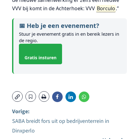
VVV bij komt in de Achterhoek: VVV
Borculo
.”
📅 Heb je een evenement?
Stuur je evenement gratis in en bereik lezers in
de regio.
Gratis insturen
Vorige:
SABA breidt fors uit op bedrijventerrein in
Bericht
Dinxperlo