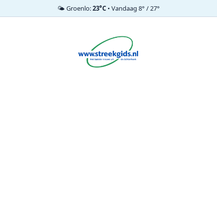
🌤️ Groenlo:
23°C
• Vandaag 8° / 27°
Ga
naar
de
inhoud