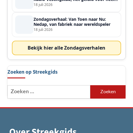
de streek
18 juli 2026
Zondagsverhaal: Van Toen naar Nu:
Nedap, van fabriek naar wereldspeler
18 juli 2026
Bekijk hier alle Zondagsverhalen
Zoeken op Streekgids
Zoeken
naar:
Over Streekgids