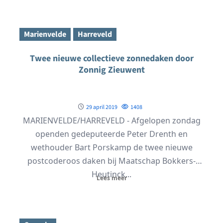
Marienvelde
Harreveld
Twee nieuwe collectieve zonnedaken door
Zonnig Zieuwent
29 april 2019
1408
MARIENVELDE/HARREVELD - Afgelopen zondag
openden gedeputeerde Peter Drenth en
wethouder Bart Porskamp de twee nieuwe
postcoderoos daken bij Maatschap Bokkers-
Heutinck...
Lees meer