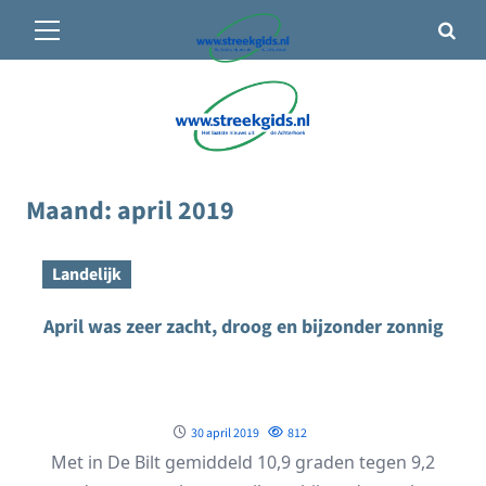
Primair
🌤️ Groenlo:
20°C
• Vandaag 12° / 21°
menu
Ga
naar
de
inhoud
Maand:
april 2019
Landelijk
April was zeer zacht, droog en bijzonder zonnig
30 april 2019
812
Met in De Bilt gemiddeld 10,9 graden tegen 9,2