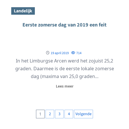
Landelijk
Eerste zomerse dag van 2019 een feit
19 april 2019
714
In het Limburgse Arcen werd het zojuist 25,2
graden. Daarmee is de eerste lokale zomerse
dag (maxima van 25,0 graden...
Lees meer
Berichten
1
2
3
4
Volgende
paginering