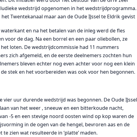
en. Dit initiatief werd door het bestuur van de GHV zeer
e ludieke wedstrijd opgenomen in het wedstrijdprogramma.
an het Twentekanaal maar aan de Oude IJssel te Eldrik gevist
waterkant en na het betalen van de inleg werd de fles
voor de dag. Na een borrel en een paar oliebollen, ze
r het loten. De wedstrijdcommissie had 11 nummers
mers zich afgemeld, en de eerste deelnemers zochten hun
eelnemers bleven echter nog even achter voor nog een klein
ar de stek en het voorbereiden was ook voor hen begonnen.
e vier uur durende wedstrijd was begonnen. De Oude IJsse
mslaan van het weer , sneeuw en een bitterkoude nacht,
 van -5 en een stevige noord oosten wind op kop waren de
jsvorming in de ogen van de hengel, bevroren aas en de
t te zien wat resulteerde in ‘platte’ maden.