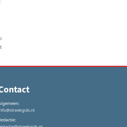
:
t
Contact
Algemeen:
info@streekgids.nl
Redactie:
redactie@streekgids.nl