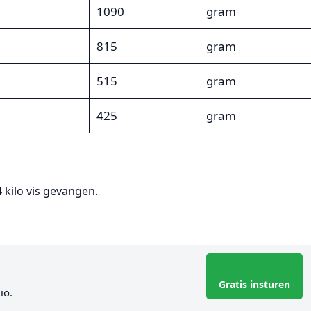
1090
gram
815
gram
515
gram
425
gram
4 kilo vis gevangen.
Gratis insturen
io.