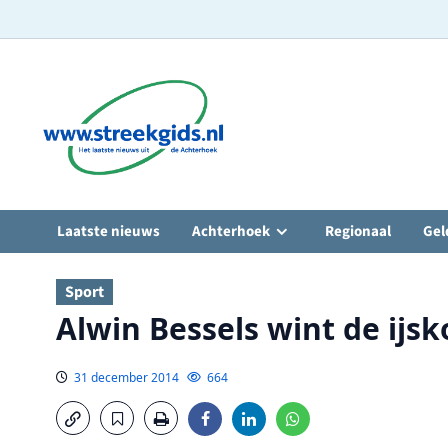
Ga
naar
de
inhoud
Laatste nieuws
Achterhoek
Regionaal
Gel
Sport
Alwin Bessels wint de ijsk
31 december 2014
664