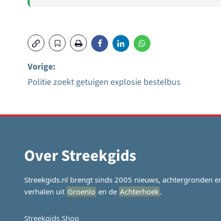
Vorige:
Politie zoekt getuigen explosie bestelbus
Bericht
navigatie
Over Streekgids
Streekgids.nl brengt sinds 2005 nieuws, achtergronden e
verhalen uit
Groenlo
en de
Achterhoek
.
Streekgids Shop