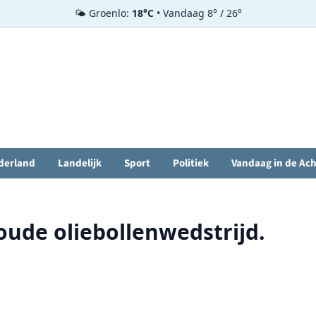
🌤️ Groenlo:
18°C
• Vandaag 8° / 26°
derland
Landelijk
Sport
Politiek
Vandaag in de Ac
oude oliebollenwedstrijd.