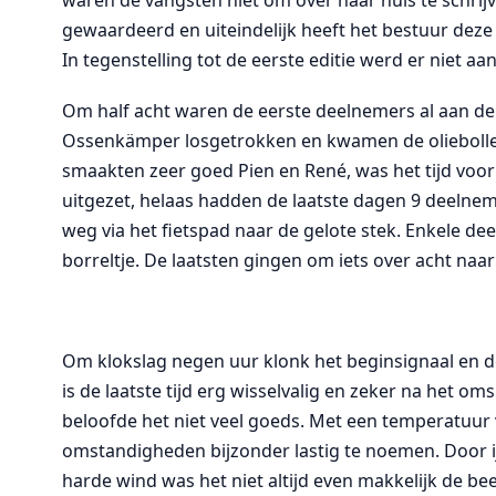
waren de vangsten niet om over naar huis te schrijv
gewaardeerd en uiteindelijk heeft het bestuur dez
In tegenstelling tot de eerste editie werd er niet a
Om half acht waren de eerste deelnemers al aan de 
Ossenkämper losgetrokken en kwamen de oliebollen 
smaakten zeer goed Pien en René, was het tijd voo
uitgezet, helaas hadden de laatste dagen 9 deelne
weg via het fietspad naar de gelote stek. Enkele d
borreltje. De laatsten gingen om iets over acht na
Om klokslag negen uur klonk het beginsignaal en d
is de laatste tijd erg wisselvalig en zeker na het o
beloofde het niet veel goeds. Met een temperatuur
omstandigheden bijzonder lastig te noemen. Door i
harde wind was het niet altijd even makkelijk de bee