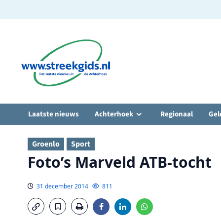
Ga
naar
de
inhoud
Laatste nieuws
Achterhoek
Regionaal
Gel
Groenlo
Sport
Foto’s Marveld ATB-tocht
31 december 2014
811