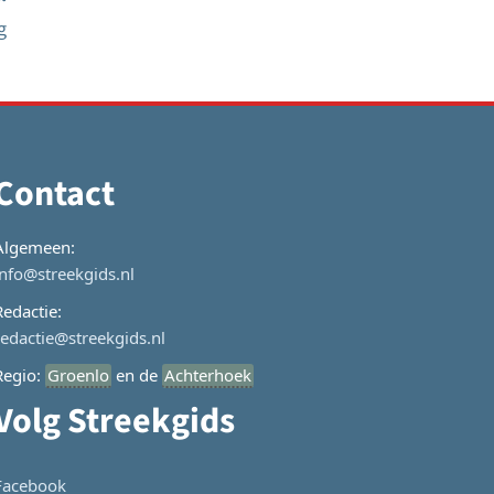
g
Contact
Algemeen:
info@streekgids.nl
Redactie:
redactie@streekgids.nl
Regio:
Groenlo
en de
Achterhoek
Volg Streekgids
Facebook