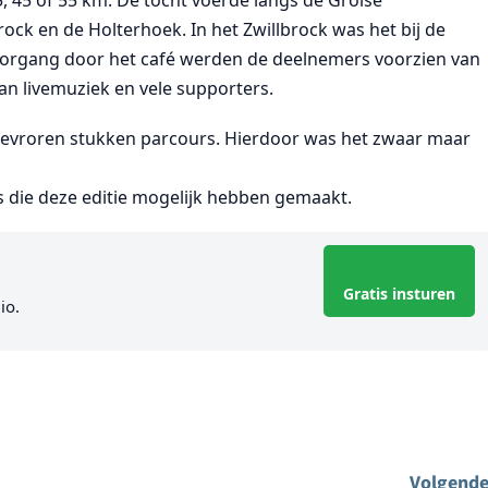
, 45 of 55 km. De tocht voerde langs de Grolse
rock en de Holterhoek. In het Zwillbrock was het bij de
oorgang door het café werden de deelnemers voorzien van
an livemuziek en vele supporters.
evroren stukken parcours. Hierdoor was het zwaar maar
rs die deze editie mogelijk hebben gemaakt.
Gratis insturen
io.
Volgende