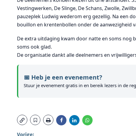
De deelnemers konden kiezen uit drie afstanden: 35
Vestingwerken, De Slinge, De Schans, Zwolle, Zwillb
pauzeplek Ludwig wederom erg gezellig. Na een d
bouillon en krentenbollen onder de aanwezigheid v
De extra uitdaging kwam door natte en soms nog b
soms ook glad.
De organisatie dankt alle deelnemers en vrijwillige
📅 Heb je een evenement?
Stuur je evenement gratis in en bereik lezers in de reg
Vorige: