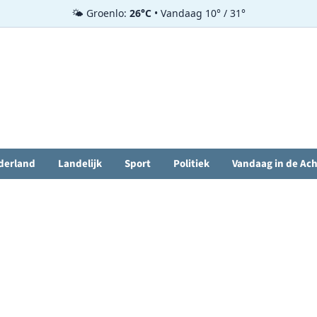
🌤️ Groenlo:
26°C
• Vandaag 10° / 31°
derland
Landelijk
Sport
Politiek
Vandaag in de Ac