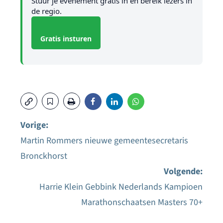
Stuur je evenement gratis in en bereik lezers in
de regio.
Gratis insturen
Vorige:
Martin Rommers nieuwe gemeentesecretaris
Bericht
Bronckhorst
navigatie
Volgende:
Harrie Klein Gebbink Nederlands Kampioen
Marathonschaatsen Masters 70+