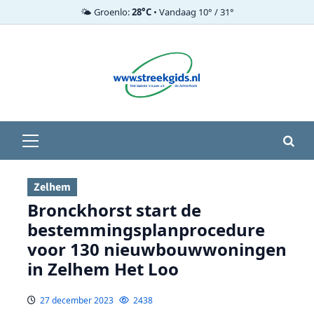
🌤️ Groenlo:
28°C
• Vandaag 10° / 31°
Ga
naar
de
inhoud
Primair
menu
Zelhem
Bronckhorst start de
bestemmingsplanprocedure
voor 130 nieuwbouwwoningen
in Zelhem Het Loo
27 december 2023
2438