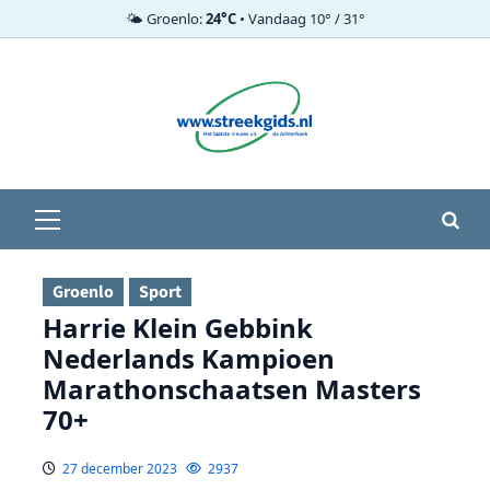
🌤️ Groenlo:
24°C
• Vandaag 10° / 31°
Ga
naar
de
inhoud
Primair
menu
Groenlo
Sport
Harrie Klein Gebbink
Nederlands Kampioen
Marathonschaatsen Masters
70+
27 december 2023
2937