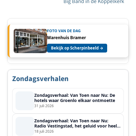
navigatie
Big Band in de Koppelkerk
FOTO VAN DE DAG
Warenhuis Bramer
Bekijk op Scherpinbeeld →
Zondagsverhalen
Zondagsverhaal: Van Toen naar Nu: De
hotels waar Groenlo elkaar ontmoette
31 juli 2026
Zondagsverhaal: Van Toen naar Nu:
Radio Vestingstad, het geluid voor heel
de streek
18 juli 2026