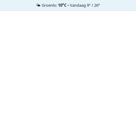
🌤️ Groenlo:
10°C
• Vandaag 9° / 26°
Ga
naar
de
inhoud