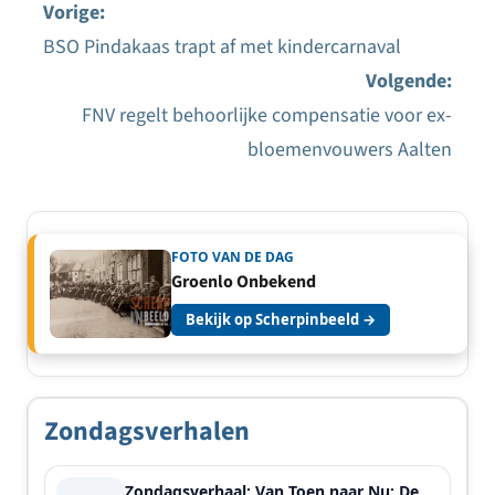
Vorige:
BSO Pindakaas trapt af met kindercarnaval
Bericht
Volgende:
navigatie
FNV regelt behoorlijke compensatie voor ex-
bloemenvouwers Aalten
FOTO VAN DE DAG
Groenlo Onbekend
Bekijk op Scherpinbeeld →
Zondagsverhalen
Zondagsverhaal: Van Toen naar Nu: De