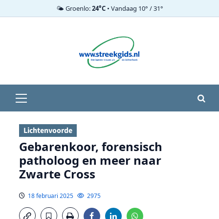
🌤️ Groenlo:
24°C
• Vandaag 10° / 31°
Ga
naar
de
inhoud
Primair
menu
Lichtenvoorde
Gebarenkoor, forensisch
patholoog en meer naar
Zwarte Cross
18 februari 2025
2975