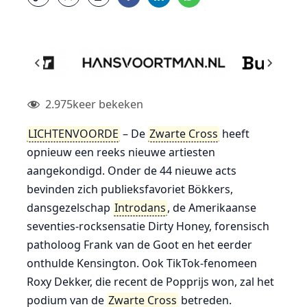
2.975
keer bekeken
LICHTENVOORDE
– De
Zwarte Cross
heeft
opnieuw een reeks nieuwe artiesten
aangekondigd. Onder de 44 nieuwe acts
bevinden zich publieksfavoriet Bökkers,
dansgezelschap
Introdans
, de Amerikaanse
seventies-rocksensatie Dirty Honey, forensisch
patholoog Frank van de Goot en het eerder
onthulde Kensington. Ook TikTok-fenomeen
Roxy Dekker, die recent de Popprijs won, zal het
podium van de
Zwarte Cross
betreden.